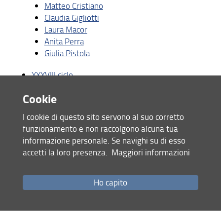
Matteo Cristiano
Claudia Gigliotti
Laura Macor
Anita Perra
Giulia Pistola
XXXVIII ciclo
Cookie
Ornella Capozzi
Andrea Conti
I cookie di questo sito servono al suo corretto
Francesco Emilio D'Agostino
funzionamento e non raccolgono alcuna tua
Gloria Fiorentini
informazione personale. Se navighi su di esso
Maria Naccarato
accetti la loro presenza.
Maggiori informazioni
Walter Paci
Gruppo di riesame
Ho capito
Didattica