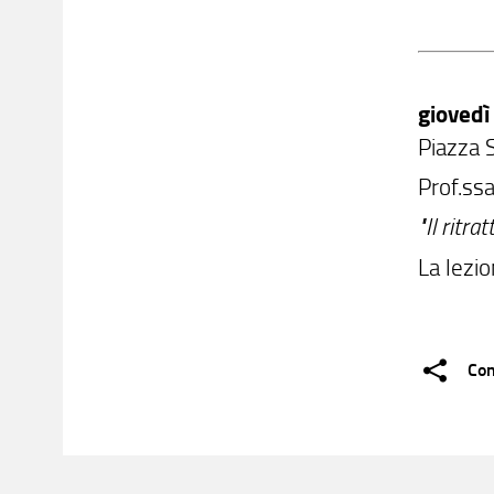
gioved
Piazza 
Prof.ss
"Il ritra
La lezio
Con