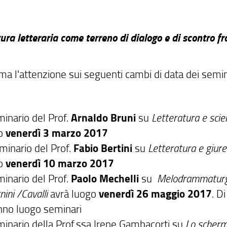
tura letteraria come terreno di dialogo e di scontro fra
ama l'attenzione sui seguenti cambi di data dei semin
minario del Prof.
Arnaldo Bruni
su
Letteratura e scien
go
venerdì 3 marzo 2017
eminario del Prof.
Fabio Bertini
su
Letteratura e giure
go
venerdì 10 marzo 2017
minario del Prof.
Paolo Mechelli
su
Melodrammaturgia
nini /Cavalli
avrà luogo
venerdì 26 maggio 2017
. D
nno luogo seminari
eminario della Prof.ssa Irene Gambacorti su
Lo scherm