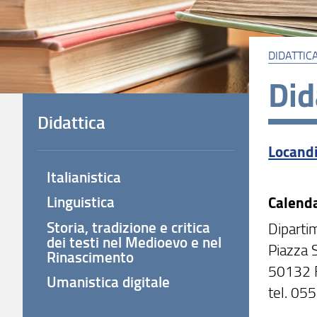
DIDATTIC
Did
Didattica
Locandi
Italianistica
Linguistica
Calenda
Storia, tradizione e critica
Dipartim
dei testi nel Medioevo e nel
Piazza 
Rinascimento
50132 
Umanistica digitale
tel. 05