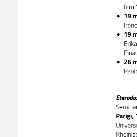
film 
19 m
Iren
19 m
Erika
Einau
26 m
Paol
Eterodos
Seminari
Parigi,
Universi
Rheinis