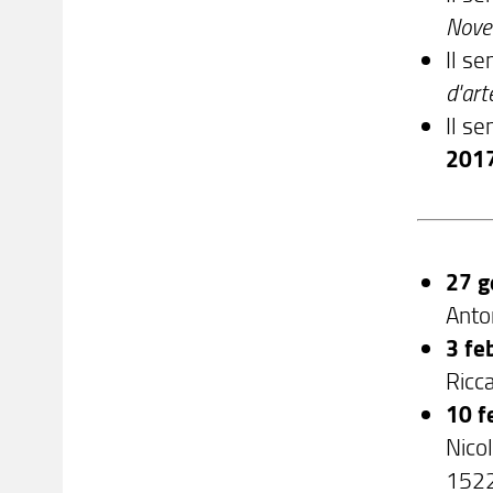
Nove
Il s
d'ar
Il s
201
27 g
Anto
3 fe
Ricca
10 f
Nicol
1522