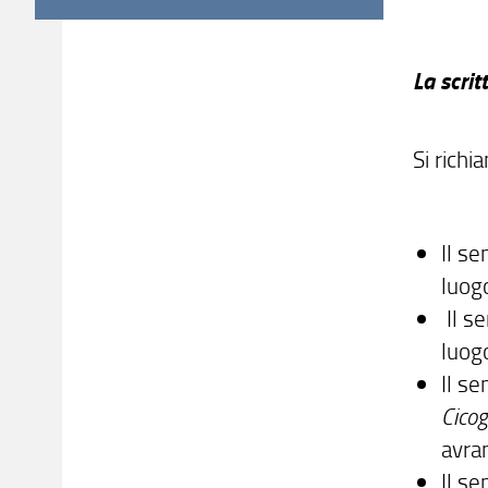
La scrit
Si richi
Il se
luo
Il s
luo
Il se
Cicog
avra
Il s