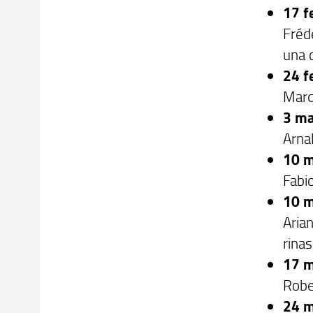
17 f
Frédé
una d
24 f
Marco
3 ma
Arnal
10 m
Fabio
10 m
Arian
rina
17 m
Rober
24 m