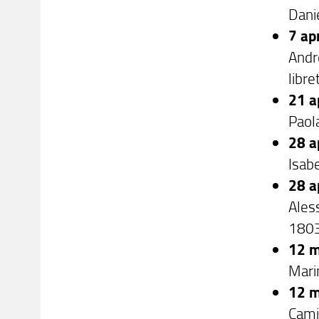
Dani
7 ap
Andre
libre
21 a
Paola
28 a
Isab
28 a
Aless
1803
12 m
Marin
12 m
Camil