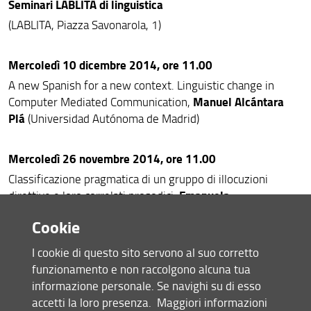
Seminari LABLITA di linguistica
(LABLITA, Piazza Savonarola, 1)
Mercoledì 10 dicembre 2014, ore 11.00
A new Spanish for a new context. Linguistic change in
Manuel Alcántara
Computer Mediated Communication,
Plá
(Universidad Autónoma de Madrid)
Mercoledì 26 novembre 2014, ore 11.00
Classificazione pragmatica di un gruppo di illocuzioni
Emanuela
direttive e loro correlati prosodici,
Cresti
Bruno Rocha
(Università di Firenze) e
(Università
Cookie
Federale di Minas Gerais)
I cookie di questo sito servono al suo corretto
Mercoledì 19 novembre 2014, ore 11.00
funzionamento e non raccolgono alcuna tua
informazione personale. Se navighi su di esso
Alessandro
La semantica delle strutture copulative,
accetti la loro presenza.
Maggiori informazioni
Panunzi
(Università di Firenze)