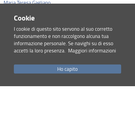
Maria Teresa Gagliano
Maria Cecilia Luise
Cookie
Simone Magherini
I cookie di questo sito servono al suo corretto
Maria Marchese
funzionamento e non raccolgono alcuna tua
Paola Manni
informazione personale. Se navighi su di esso
Marco Marchi
accetti la loro presenza.
Maggiori informazioni
Carla Molinari
Massimo Moneglia
Ho capito
Giuseppe Nicoletti
Alberto Nocentini
Anna Nozzoli
Maria Carla Papini
Laura Riccò
Danilo Romei
Giuliano Tanturli
Gino Tellini