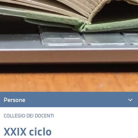
Persone
COLLEGIO DEI DOCENTI
Coordinatore e referenti curricula
XXIX ciclo
Collegio dei docenti