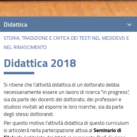
Didattica
STORIA, TRADIZIONE E CRITICA DEI TESTI NEL MEDIOEVO E
Italianistica
NEL RINASCIMENTO
Linguistica
Didattica 2018
Storia, tradizione e critica dei testi nel Medioevo e nel
Rinascimento
Si ritiene che l'attività didattica di un dottorato debba
Umanistica digitale
necessariamente essere un lavoro di ricerca "in progress",
sia da parte dei docenti del dottorato, dei professori e
studiosi invitati ad esporre le loro ricerche, sia da parte
degli stessi dottorandi.
Per questo motivo l'attività didattica di questo curriculum
Seminario di
si articolerà nella partecipazione attiva al