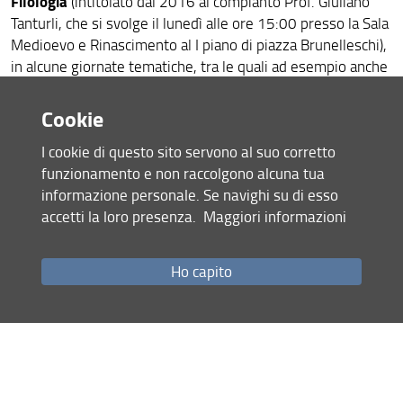
Filologia
(intitolato dal 2016 al compianto Prof. Giuliano
Tanturli, che si svolge il lunedì alle ore 15:00 presso la Sala
Medioevo e Rinascimento al I piano di piazza Brunelleschi),
in alcune giornate tematiche, tra le quali ad esempio anche
Centro Studi sul Classicismo
quelle organizzate dal
(Prato),
nonché in alcune lezioni di paleografia e critica di testi latini
Cookie
e volgari.
I cookie di questo sito servono al suo corretto
Di tutte queste attività i dottorandi saranno debitamente
funzionamento e non raccolgono alcuna tua
avvertiti e potranno trovare segnalazione su questo sito.
informazione personale. Se navighi su di esso
accetti la loro presenza.
Maggiori informazioni
Ho capito
Seminario di Filologia "Giuliano Tanturli"
Giornate del Centro di Studi sul Classicismo
Condividi