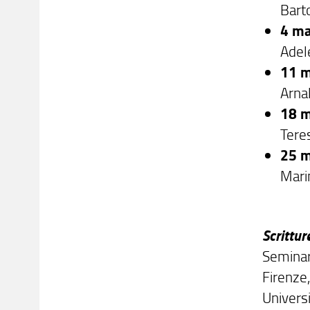
Bart
4 ma
Adele
11 m
Arnal
18 m
Teres
25 m
Marin
Scrittur
Seminari
Firenze
Universi