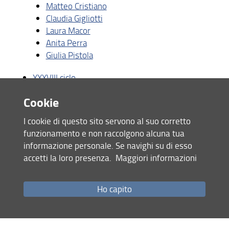
Matteo Cristiano
Claudia Gigliotti
Laura Macor
Anita Perra
Giulia Pistola
XXXVIII ciclo
Cookie
Ornella Capozzi
Andrea Conti
I cookie di questo sito servono al suo corretto
Francesco Emilio D'Agostino
funzionamento e non raccolgono alcuna tua
Gloria Fiorentini
informazione personale. Se navighi su di esso
Maria Naccarato
accetti la loro presenza.
Maggiori informazioni
Walter Paci
Gruppo di riesame
Ho capito
Didattica