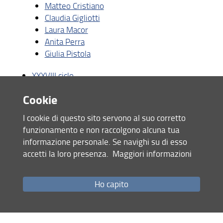
Matteo Cristiano
Claudia Gigliotti
Laura Macor
Anita Perra
Giulia Pistola
XXXVIII ciclo
Cookie
Ornella Capozzi
Andrea Conti
I cookie di questo sito servono al suo corretto
Francesco Emilio D'Agostino
funzionamento e non raccolgono alcuna tua
Gloria Fiorentini
informazione personale. Se navighi su di esso
Maria Naccarato
accetti la loro presenza.
Maggiori informazioni
Walter Paci
Gruppo di riesame
Ho capito
Didattica