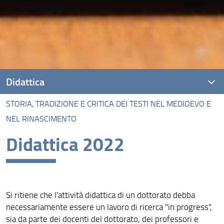
Didattica
STORIA, TRADIZIONE E CRITICA DEI TESTI NEL MEDIOEVO E
Italianistica
NEL RINASCIMENTO
Linguistica
Didattica 2022
Storia, tradizione e critica dei testi nel Medioevo e nel
Rinascimento
Umanistica digitale
Si ritiene che l'attività didattica di un dottorato debba
necessariamente essere un lavoro di ricerca "in progress",
sia da parte dei docenti del dottorato, dei professori e